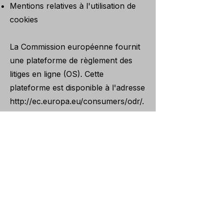
Mentions relatives à l'utilisation de
cookies
La Commission européenne fournit
une plateforme de règlement des
litiges en ligne (OS). Cette
plateforme est disponible à l'adresse
http://ec.europa.eu/consumers/odr/.
En tant que client, vous avez
toujours la possibilité de contacter le
conseil d'arbitrage de la Commission
européenne. Nous ne sommes ni
disposés à, ni obligés de, participer à
une procédure de règlement des
litiges devant un conseil d'arbitrage
de la consommation.